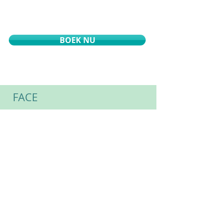
+31 629000172
BOEK NU
FACE