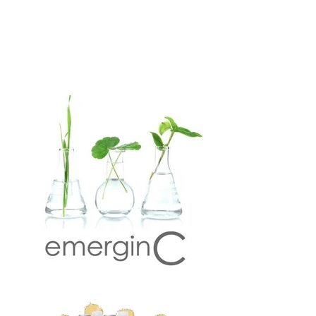
Harsen bovenlip of kin – 15min
€ 20