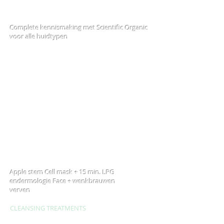
Scientific Organic Facial – 75 min
€ 100
Complete kennismaking met Scientific Organic
voor alle huidtypen
Scientific Organic Water Lily Radiance – 75
min
€ 100
Verbetert hydratatie en kalmeert
gevoelige en
droge huidtype
Scientific Organic 911 Anti-Blemish Tone
Perfecting– 75 min
€ 100
Reinigende behandeling voor vette en
gecombineerde huidtypen
Glamour Facial - 75 min
€ 150
Apple stem Cell mask + 15 min. LPG
endermologie Face + wenkbrauwen
verven
CLEANSING TREATMENTS