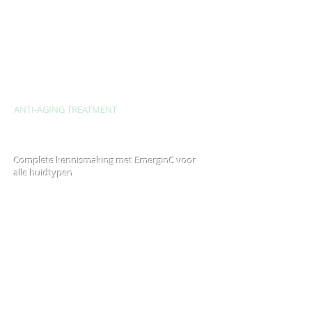
Alle face treatments bestaan uit reiniging,
peeling, dieptereiniging, epileren , massage,
masker en dagverzorging:
ANTI-AGING TREATMENT
Xperience EmerginC Gezichtsbehandeling -
75 min
€ 100
Complete kennismaking met EmerginC voor
alle huidtypen
Hydration Booster – 75 min
€ 100
Vochtbehandeling voor de droge en/of
vochtarme huid
Get the red out Facial – 75 min
€ 100
Kalmerende behandeling voor de rode en/of
gevoelige huid